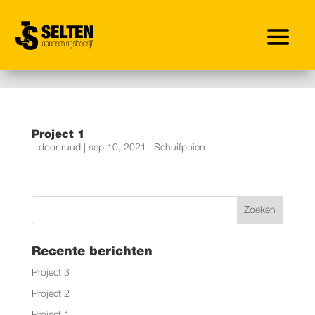
Project 1
door
ruud
|
sep 10, 2021
|
Schuifpuien
Recente berichten
Project 3
Project 2