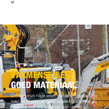
af.
VAKMENSEN EN
GOED MATERIAAL
Om aan onze hoge eisen te voldoen bestaat ons
team uit ervaren en goed opgeleid personeel. Zij
zorgen er met ons materieel voor dat de