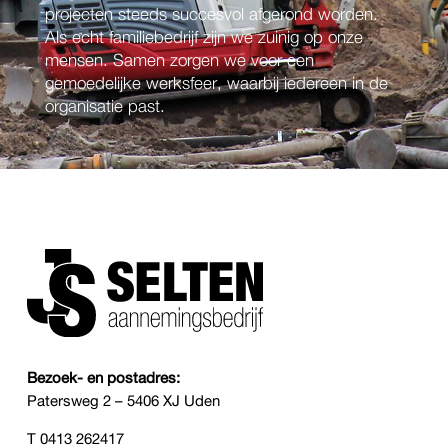
projecten steeds succesvol afgerond worden.
Als echt familiebedrijf zijn we zuinig op onze
mensen. Samen zorgen we voor een
gemoedelijke werksfeer, waarbij iedereen in de
organisatie past.
Bezoek- en postadres:
Patersweg 2 – 5406 XJ Uden
T
0413 262417