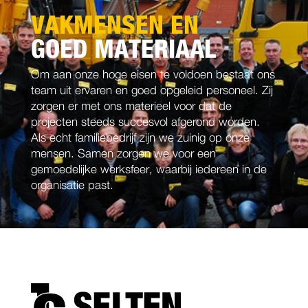
VAKMENSEN EN
GOED MATERIAAL
Om aan onze hoge eisen te voldoen bestaat ons
team uit ervaren en goed opgeleid personeel. Zij
zorgen er met ons materieel voor dat de
projecten steeds succesvol afgerond worden.
Als echt familiebedrijf zijn we zuinig op onze
mensen. Samen zorgen we voor een
gemoedelijke werksfeer, waarbij iedereen in de
organisatie past.