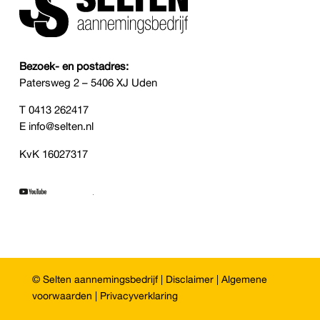
Bezoek- en postadres:
Patersweg 2 – 5406 XJ Uden
T
0413 262417
E
info@selten.nl
KvK 16027317
© Selten aannemingsbedrijf |
Disclaimer
|
Algemene
voorwaarden
|
Privacyverklaring